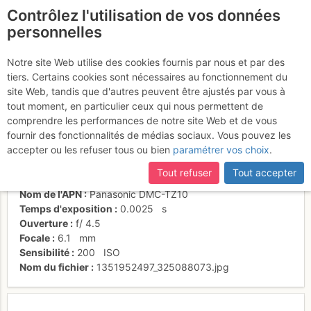
Contrôlez l'utilisation de vos données
fr
personnelles
L6 : un 6c+ majeur !
Notre site Web utilise des cookies fournis par nous et par des
tiers. Certains cookies sont nécessaires au fonctionnement du
site Web, tandis que d'autres peuvent être ajustés par vous à
tout moment, en particulier ceux qui nous permettent de
Activités
comprendre les performances de notre site Web et de vous
fournir des fonctionnalités de médias sociaux. Vous pouvez les
Date/heure
2 nov. 2012 15:33
accepter ou les refuser tous ou bien
paramétrer vos choix
.
Contributeur
Mickaël Souveton
Type d'image (licence)
individuel (CC by-nc-nd)
Tout refuser
Tout accepter
Catégories
action
Nom de l'APN
Panasonic DMC-TZ10
Temps d'exposition
0.0025
s
Ouverture
f/
4.5
Focale
6.1
mm
Sensibilité
200
ISO
Nom du fichier
1351952497_325088073.jpg