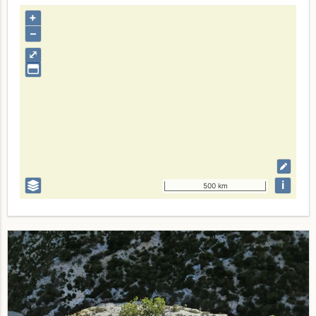
+
–
⤢
i
500 km