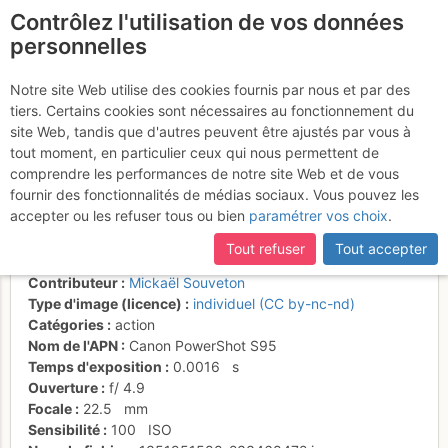
Contrôlez l'utilisation de vos données
fr
personnelles
Les difficultés sont
Notre site Web utilise des cookies fournis par nous et par des
tiers. Certains cookies sont nécessaires au fonctionnement du
passées, il reste le final sur
site Web, tandis que d'autres peuvent être ajustés par vous à
gros bacs déments !
tout moment, en particulier ceux qui nous permettent de
comprendre les performances de notre site Web et de vous
fournir des fonctionnalités de médias sociaux. Vous pouvez les
accepter ou les refuser tous ou bien
paramétrer vos choix
.
Activités
Tout refuser
Tout accepter
Date/heure
2 nov. 2012 10:46
Contributeur
Mickaël Souveton
Type d'image (licence)
individuel (CC by-nc-nd)
Catégories
action
Nom de l'APN
Canon PowerShot S95
Temps d'exposition
0.0016
s
Ouverture
f/
4.9
Focale
22.5
mm
Sensibilité
100
ISO