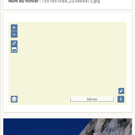
Nom du fichier
1351951588_233468472.jpg
+
–
⤢
i
500 km