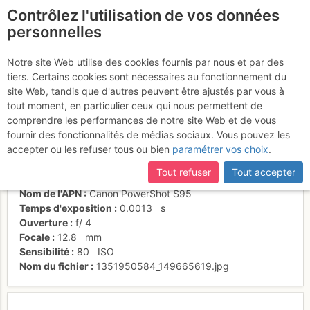
Contrôlez l'utilisation de vos données
fr
personnelles
Suite à une récente et importante mise à jour du site,
si
Au pied du mur de L2...
certaines pages ne sont plus accessibles, manquantes ou
Notre site Web utilise des cookies fournis par nous et par des
incomplètes, déconnectez-vous puis reconnectez-vous à votre
tiers. Certains cookies sont nécessaires au fonctionnement du
compte sur le site.
site Web, tandis que d'autres peuvent être ajustés par vous à
tout moment, en particulier ceux qui nous permettent de
Activités
comprendre les performances de notre site Web et de vous
fournir des fonctionnalités de médias sociaux. Vous pouvez les
Date/heure
1 nov. 2012 11:03
accepter ou les refuser tous ou bien
paramétrer vos choix
.
Contributeur
Mickaël Souveton
Type d'image (licence)
individuel (CC by-nc-nd)
Tout refuser
Tout accepter
Catégories
action
Nom de l'APN
Canon PowerShot S95
Temps d'exposition
0.0013
s
Ouverture
f/
4
Focale
12.8
mm
Sensibilité
80
ISO
Nom du fichier
1351950584_149665619.jpg