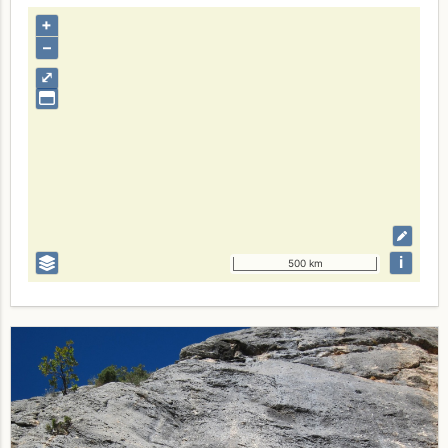
+
–
⤢
i
500 km