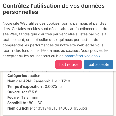
Contrôlez l'utilisation de vos données
fr
personnelles
Val en termine avec la
Notre site Web utilise des cookies fournis par nous et par des
tiers. Certains cookies sont nécessaires au fonctionnement du
superbe 6ème longueur.
site Web, tandis que d'autres peuvent être ajustés par vous à
tout moment, en particulier ceux qui nous permettent de
comprendre les performances de notre site Web et de vous
fournir des fonctionnalités de médias sociaux. Vous pouvez les
Activités
accepter ou les refuser tous ou bien
paramétrer vos choix
.
Date/heure
29 oct. 2012 13:01
Tout refuser
Tout accepter
Contributeur
Mickaël Souveton
Type d'image (licence)
individuel (CC by-nc-nd)
Catégories
action
Nom de l'APN
Panasonic DMC-TZ10
Temps d'exposition
0.0025
s
Ouverture
f/
5.6
Focale
12.8
mm
Sensibilité
80
ISO
Nom du fichier
1351946310_1480031635.jpg