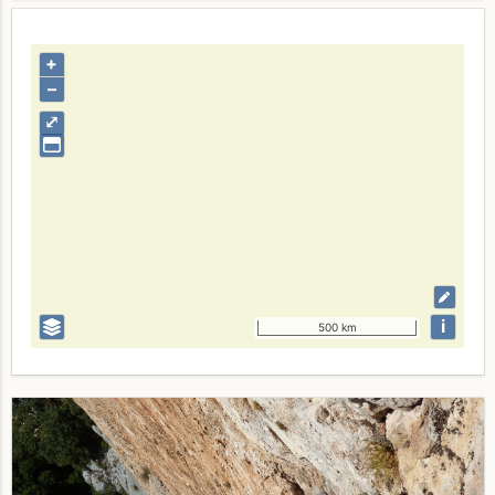
+
–
⤢
i
500 km