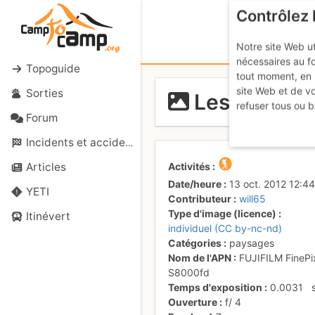
Contrôlez 
Notre site Web ut
nécessaires au f
Topoguide
tout moment, en 
site Web et de v
Sorties
Les Baronni
refuser tous ou b
Forum
Incidents et accidents
Activités
Articles
Date/heure
13 oct. 2012 12:44
YETI
Contributeur
will65
Type d'image (licence)
Itinévert
individuel (CC by-nc-nd)
Catégories
paysages
Nom de l'APN
FUJIFILM FinePi
S8000fd
Temps d'exposition
0.0031
Ouverture
f/
4