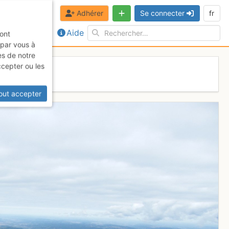
Adhérer
Se connecter
fr
Aide
sont
 par vous à
es de notre
ccepter ou les
out accepter