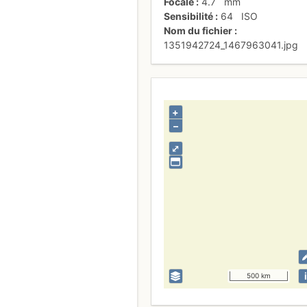
Focale
4.7
mm
Sensibilité
64
ISO
Nom du fichier
1351942724_1467963041.jpg
+
–
⤢
i
500 km