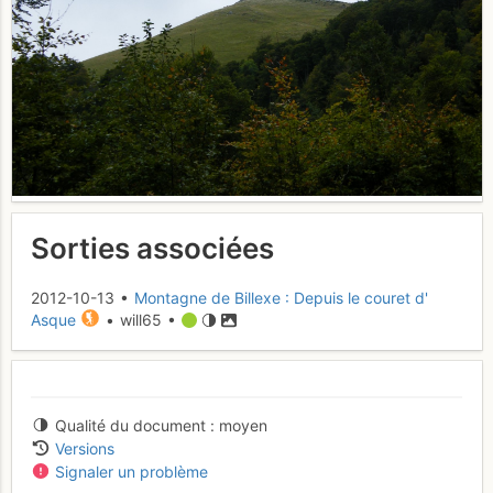
Sorties associées
2012-10-13 •
Montagne de Billexe : Depuis le couret d'
Asque
• will65 •
Qualité du document
moyen
Versions
Signaler un problème