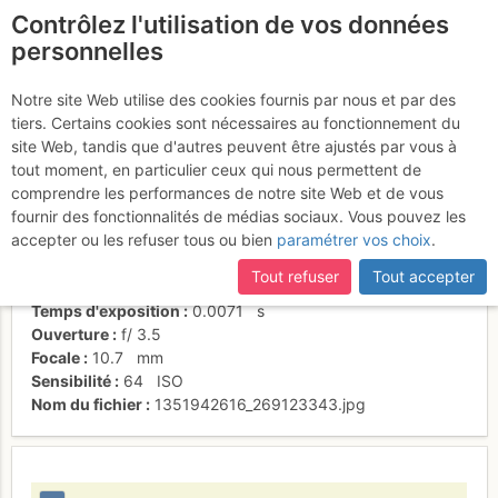
Contrôlez l'utilisation de vos données
fr
personnelles
Montagne de Billexe
Notre site Web utilise des cookies fournis par nous et par des
tiers. Certains cookies sont nécessaires au fonctionnement du
site Web, tandis que d'autres peuvent être ajustés par vous à
tout moment, en particulier ceux qui nous permettent de
Activités
comprendre les performances de notre site Web et de vous
fournir des fonctionnalités de médias sociaux. Vous pouvez les
Date/heure
13 oct. 2012 11:00
accepter ou les refuser tous ou bien
paramétrer vos choix
.
Contributeur
will65
Type d'image (licence)
individuel (CC by-nc-nd)
Tout refuser
Tout accepter
Nom de l'APN
FUJIFILM FinePix S8000fd
Temps d'exposition
0.0071
s
Ouverture
f/
3.5
Focale
10.7
mm
Sensibilité
64
ISO
Nom du fichier
1351942616_269123343.jpg