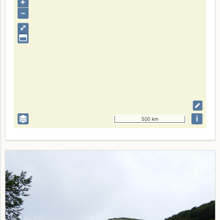
+
–
⤢
i
500 km