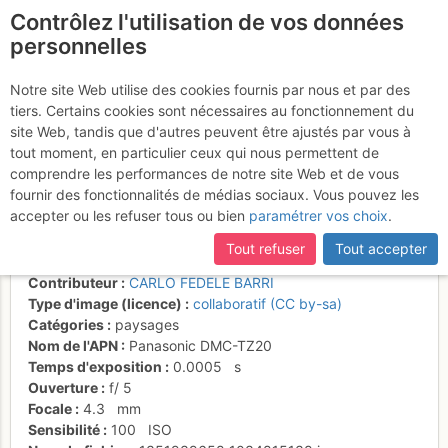
Contrôlez l'utilisation de vos données
fr
personnelles
Suite à une récente et importante mise à jour du site,
si
15 anni fa su queste
certaines pages ne sont plus accessibles, manquantes ou
Notre site Web utilise des cookies fournis par nous et par des
incomplètes, déconnectez-vous puis reconnectez-vous à votre
tiers. Certains cookies sont nécessaires au fonctionnement du
rocce passava lo skilift
compte sur le site.
site Web, tandis que d'autres peuvent être ajustés par vous à
Nagler
tout moment, en particulier ceux qui nous permettent de
comprendre les performances de notre site Web et de vous
fournir des fonctionnalités de médias sociaux. Vous pouvez les
accepter ou les refuser tous ou bien
paramétrer vos choix
.
Activités
Tout refuser
Tout accepter
Date/heure
2 nov. 2012 12:42
Contributeur
CARLO FEDELE BARRI
Type d'image (licence)
collaboratif (CC by-sa)
Catégories
paysages
Nom de l'APN
Panasonic DMC-TZ20
Temps d'exposition
0.0005
s
Ouverture
f/
5
Focale
4.3
mm
Sensibilité
100
ISO