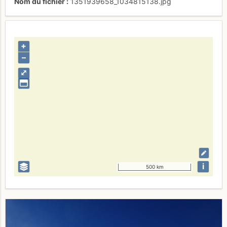
Nom du fichier
1351939658_1034815138.jpg
+
–
⤢
i
500 km