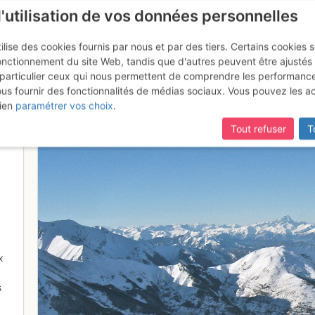
l'utilisation de vos données personnelles
ilise des cookies fournis par nous et par des tiers. Certains cookies 
onctionnement du site Web, tandis que d'autres peuvent être ajustés
particulier ceux qui nous permettent de comprendre les performanc
ous fournir des fonctionnalités de médias sociaux. Vous pouvez les a
n tracé sur la station de ski d
ien
paramétrer vos choix
.
Tout refuser
T
x
s