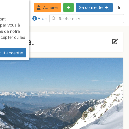
Adhérer
Se connecter
fr
Aide
sont
 par vous à
es de notre
ccepter ou les
e Limone.
out accepter