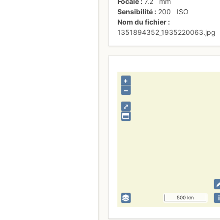
Focale
7.2
mm
Sensibilité
200
ISO
Nom du fichier
1351894352_1935220063.jpg
+
–
⤢
i
500 km