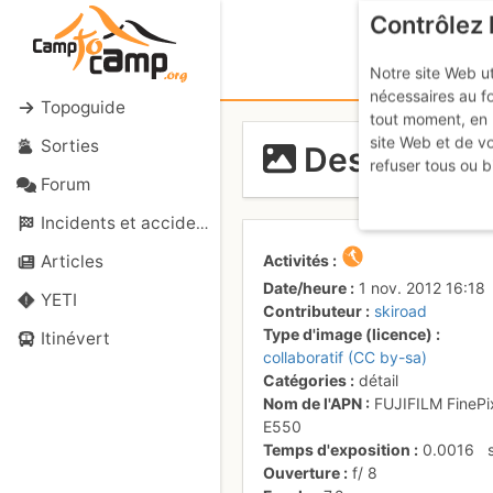
Contrôlez 
Notre site Web ut
nécessaires au f
Topoguide
tout moment, en 
site Web et de v
Sorties
Descente bie
refuser tous ou b
Forum
Incidents et accidents
Activités
Articles
Date/heure
1 nov. 2012 16:18
YETI
Contributeur
skiroad
Type d'image (licence)
Itinévert
collaboratif (CC by-sa)
Catégories
détail
Nom de l'APN
FUJIFILM FinePi
E550
Temps d'exposition
0.0016
Ouverture
f/
8