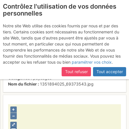
Contrôlez l'utilisation de vos données
fr
personnelles
Suite à une récente et importante mise à jour du site,
si
Petit sommet Côte
certaines pages ne sont plus accessibles, manquantes ou
Notre site Web utilise des cookies fournis par nous et par des
incomplètes, déconnectez-vous puis reconnectez-vous à votre
tiers. Certains cookies sont nécessaires au fonctionnement du
2264m et Pepino.
compte sur le site.
site Web, tandis que d'autres peuvent être ajustés par vous à
tout moment, en particulier ceux qui nous permettent de
comprendre les performances de notre site Web et de vous
fournir des fonctionnalités de médias sociaux. Vous pouvez les
Activités
accepter ou les refuser tous ou bien
paramétrer vos choix
.
Contributeur
skiroad
Tout refuser
Tout accepter
Type d'image (licence)
individuel (CC by-nc-nd)
Catégories
paysages
Nom du fichier
1351894025_69373543.jpg
+
–
⤢