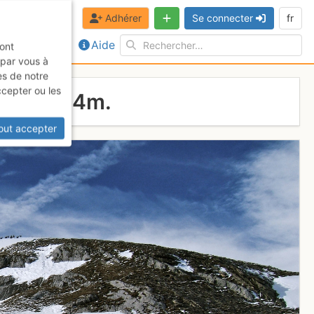
Adhérer
Se connecter
fr
Aide
sont
 par vous à
es de notre
ccepter ou les
côte 2264m.
out accepter