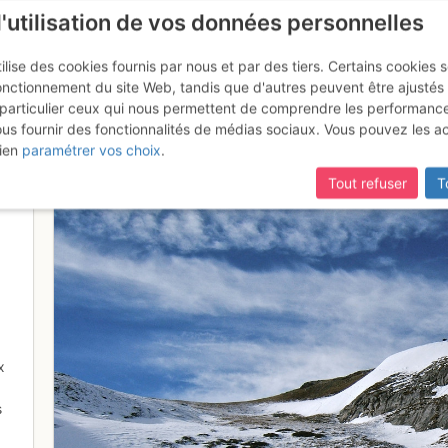
l'utilisation de vos données personnelles
ilise des cookies fournis par nous et par des tiers. Certains cookies 
onctionnement du site Web, tandis que d'autres peuvent être ajustés
particulier ceux qui nous permettent de comprendre les performanc
ous fournir des fonctionnalités de médias sociaux. Vous pouvez les a
 de chamois me guette sur la 
ien
paramétrer vos choix
.
Tout refuser
T
x
s