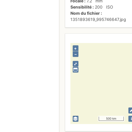
Focale
7.2
mm
Sensibilité
200
ISO
Nom du fichier
1351893619_995746647.jpg
+
–
⤢
i
500 km