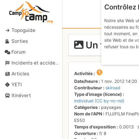
Contrôlez 
Notre site Web ut
nécessaires au f
Topoguide
tout moment, en 
site Web et de v
Sorties
Un troupeau
refuser tous ou b
Forum
Incidents et accidents
Activités
Articles
Date/heure
1 nov. 2012 14:20
YETI
Contributeur
skiroad
Type d'image (licence)
Itinévert
individuel (CC by-nc-nd)
Catégories
paysages
Nom de l'APN
FUJIFILM FinePi
E550
Temps d'exposition
0.0013
Ouverture
f/
8