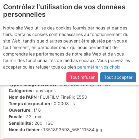
Contrôlez l'utilisation de vos données
fr
personnelles
Enfin le sommet
Notre site Web utilise des cookies fournis par nous et par des
tiers. Certains cookies sont nécessaires au fonctionnement du
convoité (Becco)
site Web, tandis que d'autres peuvent être ajustés par vous à
tout moment, en particulier ceux qui nous permettent de
comprendre les performances de notre site Web et de vous
fournir des fonctionnalités de médias sociaux. Vous pouvez les
Activités
accepter ou les refuser tous ou bien
paramétrer vos choix
.
Date/heure
1 nov. 2012 13:53
Tout refuser
Tout accepter
Contributeur
skiroad
Type d'image (licence)
individuel (CC by-nc-nd)
Catégories
paysages
Nom de l'APN
FUJIFILM FinePix E550
Temps d'exposition
0.0008
s
Ouverture
f/
8
Focale
7.2
mm
Sensibilité
200
ISO
Nom du fichier
1351893598_565111584.jpg