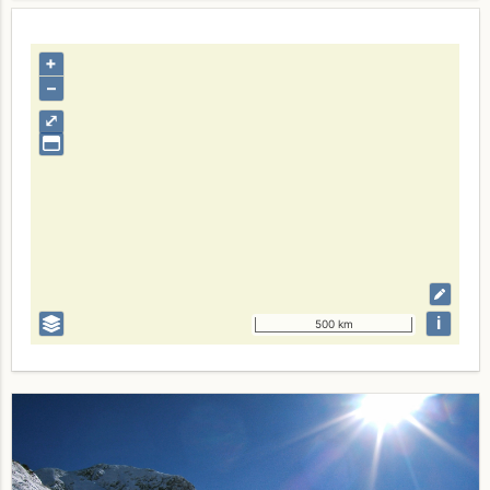
+
–
⤢
i
500 km