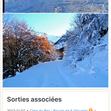
Sorties associées
2012-11-01 •
Cime du Bec : Boucle de S.Giovanni
•