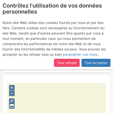
Contrôlez l'utilisation de vos données
fr
personnelles
Suite à une récente et importante mise à jour du site,
si
Départ
certaines pages ne sont plus accessibles, manquantes ou
Notre site Web utilise des cookies fournis par nous et par des
incomplètes, déconnectez-vous puis reconnectez-vous à votre
tiers. Certains cookies sont nécessaires au fonctionnement du
compte sur le site.
site Web, tandis que d'autres peuvent être ajustés par vous à
tout moment, en particulier ceux qui nous permettent de
Activités
comprendre les performances de notre site Web et de vous
fournir des fonctionnalités de médias sociaux. Vous pouvez les
Contributeur
skiroad
accepter ou les refuser tous ou bien
paramétrer vos choix
.
Type d'image (licence)
individuel (CC by-nc-nd)
Catégories
divers
Tout refuser
Tout accepter
Nom du fichier
1351892755_1011210588.jpg
+
–
⤢