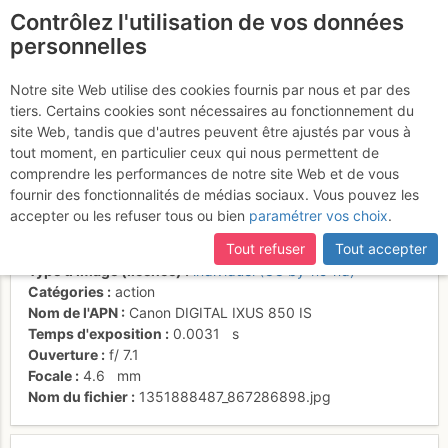
Contrôlez l'utilisation de vos données
fr
personnelles
Traversée vers le diedre
Notre site Web utilise des cookies fournis par nous et par des
tiers. Certains cookies sont nécessaires au fonctionnement du
de L2
site Web, tandis que d'autres peuvent être ajustés par vous à
tout moment, en particulier ceux qui nous permettent de
comprendre les performances de notre site Web et de vous
fournir des fonctionnalités de médias sociaux. Vous pouvez les
Activités
accepter ou les refuser tous ou bien
paramétrer vos choix
.
Date/heure
24 oct. 2012 09:22
Tout refuser
Tout accepter
Contributeur
fatlegz
Type d'image (licence)
individuel (CC by-nc-nd)
Catégories
action
Nom de l'APN
Canon DIGITAL IXUS 850 IS
Temps d'exposition
0.0031
s
Ouverture
f/
7.1
Focale
4.6
mm
Nom du fichier
1351888487_867286898.jpg