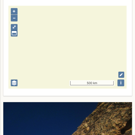
+
–
⤢
i
500 km