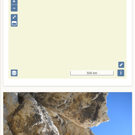
+
–
⤢
i
500 km