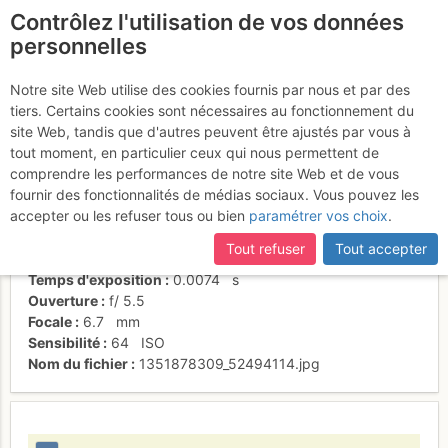
Contrôlez l'utilisation de vos données
fr
personnelles
L3 belle longueur
Notre site Web utilise des cookies fournis par nous et par des
tiers. Certains cookies sont nécessaires au fonctionnement du
site Web, tandis que d'autres peuvent être ajustés par vous à
tout moment, en particulier ceux qui nous permettent de
Activités
comprendre les performances de notre site Web et de vous
fournir des fonctionnalités de médias sociaux. Vous pouvez les
Date/heure
2 nov. 2012 13:28
accepter ou les refuser tous ou bien
paramétrer vos choix
.
Contributeur
sandrine-tetard
Type d'image (licence)
individuel (CC by-nc-nd)
Tout refuser
Tout accepter
Nom de l'APN
NIKON COOLPIX L20
Temps d'exposition
0.0074
s
Ouverture
f/
5.5
Focale
6.7
mm
Sensibilité
64
ISO
Nom du fichier
1351878309_52494114.jpg