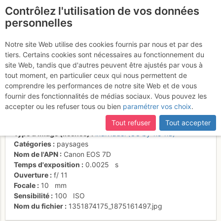
Contrôlez l'utilisation de vos données
fr
personnelles
Retour par les
Notre site Web utilise des cookies fournis par nous et par des
tiers. Certains cookies sont nécessaires au fonctionnement du
Cosmiques
site Web, tandis que d'autres peuvent être ajustés par vous à
tout moment, en particulier ceux qui nous permettent de
comprendre les performances de notre site Web et de vous
fournir des fonctionnalités de médias sociaux. Vous pouvez les
Activités
accepter ou les refuser tous ou bien
paramétrer vos choix
.
Date/heure
21 oct. 2012 13:55
Tout refuser
Tout accepter
Contributeur
Plov
Type d'image (licence)
individuel (CC by-nc-nd)
Catégories
paysages
Nom de l'APN
Canon EOS 7D
Temps d'exposition
0.0025
s
Ouverture
f/
11
Focale
10
mm
Sensibilité
100
ISO
Nom du fichier
1351874175_1875161497.jpg