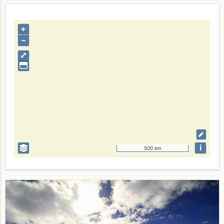
+
–
⤢
i
500 km