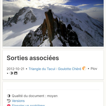
Sorties associées
2012-10-21 •
Triangle du Tacul : Goulotte Chéré
• Plov
•
Qualité du document
moyen
Versions
Signaler un problème