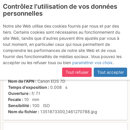
Contrôlez l'utilisation de vos données
fr
personnelles
Levant
Notre site Web utilise des cookies fournis par nous et par des
tiers. Certains cookies sont nécessaires au fonctionnement du
site Web, tandis que d'autres peuvent être ajustés par vous à
tout moment, en particulier ceux qui nous permettent de
Activités
comprendre les performances de notre site Web et de vous
fournir des fonctionnalités de médias sociaux. Vous pouvez les
Date/heure
21 oct. 2012 08:04
accepter ou les refuser tous ou bien
paramétrer vos choix
.
Contributeur
Plov
Type d'image (licence)
individuel (CC by-nc-nd)
Tout refuser
Tout accepter
Catégories
paysages
Nom de l'APN
Canon EOS 7D
Temps d'exposition
0.008
s
Ouverture
f/
7.1
Focale
10
mm
Sensibilité
100
ISO
Nom du fichier
1351873300_1461270788.jpg