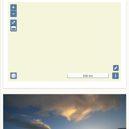
+
–
⤢
i
500 km