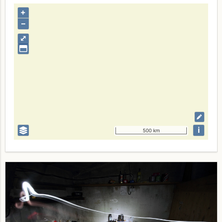
+
–
⤢
i
500 km