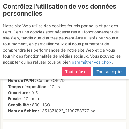
Contrôlez l'utilisation de vos données
fr
personnelles
Cantine abri Simond
Notre site Web utilise des cookies fournis par nous et par des
tiers. Certains cookies sont nécessaires au fonctionnement du
site Web, tandis que d'autres peuvent être ajustés par vous à
tout moment, en particulier ceux qui nous permettent de
Activités
comprendre les performances de notre site Web et de vous
fournir des fonctionnalités de médias sociaux. Vous pouvez les
Date/heure
20 oct. 2012 19:52
accepter ou les refuser tous ou bien
paramétrer vos choix
.
Contributeur
Plov
Type d'image (licence)
individuel (CC by-nc-nd)
Tout refuser
Tout accepter
Catégories
paysages
Nom de l'APN
Canon EOS 7D
Temps d'exposition
10
s
Ouverture
f/
5
Focale
10
mm
Sensibilité
800
ISO
Nom du fichier
1351871822_2100758777.jpg