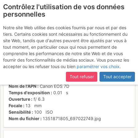
Contrôlez l'utilisation de vos données
fr
personnelles
Abri Simond
Notre site Web utilise des cookies fournis par nous et par des
tiers. Certains cookies sont nécessaires au fonctionnement du
site Web, tandis que d'autres peuvent être ajustés par vous à
tout moment, en particulier ceux qui nous permettent de
Activités
comprendre les performances de notre site Web et de vous
fournir des fonctionnalités de médias sociaux. Vous pouvez les
Date/heure
20 oct. 2012 18:08
accepter ou les refuser tous ou bien
paramétrer vos choix
.
Contributeur
Plov
Type d'image (licence)
individuel (CC by-nc-nd)
Tout refuser
Tout accepter
Catégories
paysages
Nom de l'APN
Canon EOS 7D
Temps d'exposition
0.01
s
Ouverture
f/
6.3
Focale
13
mm
Sensibilité
100
ISO
Nom du fichier
1351871805_697022749.jpg