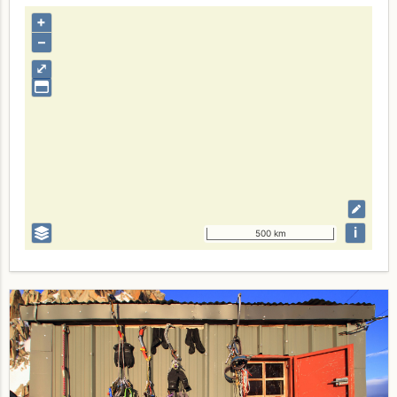
+
–
⤢
i
500 km