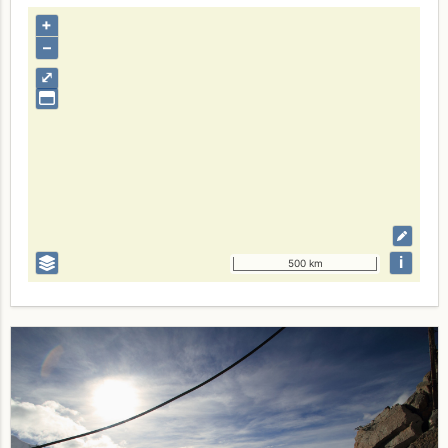
+
–
⤢
i
500 km