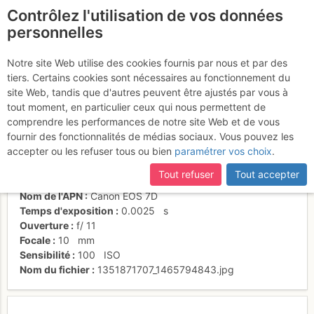
Contrôlez l'utilisation de vos données
fr
personnelles
Suite à une récente et importante mise à jour du site,
si
Abri Simond
certaines pages ne sont plus accessibles, manquantes ou
Notre site Web utilise des cookies fournis par nous et par des
incomplètes, déconnectez-vous puis reconnectez-vous à votre
tiers. Certains cookies sont nécessaires au fonctionnement du
compte sur le site.
site Web, tandis que d'autres peuvent être ajustés par vous à
tout moment, en particulier ceux qui nous permettent de
Activités
comprendre les performances de notre site Web et de vous
fournir des fonctionnalités de médias sociaux. Vous pouvez les
Date/heure
20 oct. 2012 16:11
accepter ou les refuser tous ou bien
paramétrer vos choix
.
Contributeur
Plov
Type d'image (licence)
individuel (CC by-nc-nd)
Tout refuser
Tout accepter
Catégories
paysages
Nom de l'APN
Canon EOS 7D
Temps d'exposition
0.0025
s
Ouverture
f/
11
Focale
10
mm
Sensibilité
100
ISO
Nom du fichier
1351871707_1465794843.jpg