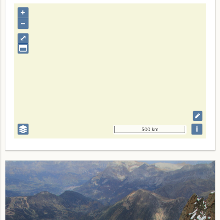
+
–
⤢
i
500 km