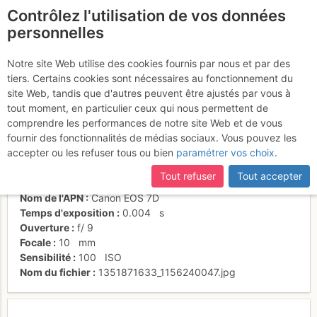
Contrôlez l'utilisation de vos données
fr
personnelles
Goulotte Burnier-Vogler
Notre site Web utilise des cookies fournis par nous et par des
tiers. Certains cookies sont nécessaires au fonctionnement du
site Web, tandis que d'autres peuvent être ajustés par vous à
tout moment, en particulier ceux qui nous permettent de
Activités
comprendre les performances de notre site Web et de vous
fournir des fonctionnalités de médias sociaux. Vous pouvez les
Date/heure
20 oct. 2012 11:24
accepter ou les refuser tous ou bien
paramétrer vos choix
.
Contributeur
Plov
Type d'image (licence)
individuel (CC by-nc-nd)
Tout refuser
Tout accepter
Catégories
paysages
Nom de l'APN
Canon EOS 7D
Temps d'exposition
0.004
s
Ouverture
f/
9
Focale
10
mm
Sensibilité
100
ISO
Nom du fichier
1351871633_1156240047.jpg