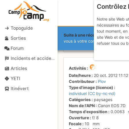
Contrôlez 
Notre site Web ut
nécessaires au f
Topoguide
tout moment, en 
Suite à une récente et importante 
site Web et de v
Sorties
Goulotte Bu
vous à votre compte sur le site.
refuser tous ou b
Forum
Incidents et accidents
Activités
Articles
Date/heure
20 oct. 2012 11:12
YETI
Contributeur
Plov
Type d'image (licence)
Itinévert
individuel (CC by-nc-nd)
Catégories
paysages
Nom de l'APN
Canon EOS 7D
Temps d'exposition
0.0063
Ouverture
f/
8
Focale
10
mm