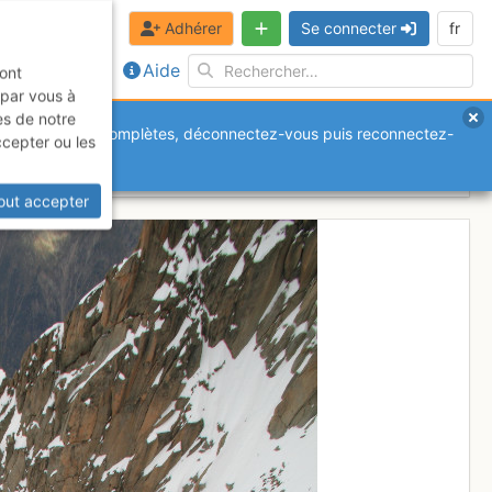
Adhérer
Se connecter
fr
Aide
sont
 par vous à
es de notre
anquantes ou incomplètes, déconnectez-vous puis reconnectez-
ccepter ou les
out accepter