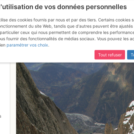
l'utilisation de vos données personnelles
ilise des cookies fournis par nous et par des tiers. Certains cookies 
onctionnement du site Web, tandis que d'autres peuvent être ajustés
particulier ceux qui nous permettent de comprendre les performanc
mise à jour du site,
si certaines pages ne sont plus accessibles, m
ous fournir des fonctionnalités de médias sociaux. Vous pouvez les a
rnier-Vogler
ien
paramétrer vos choix
.
Tout refuser
T
s