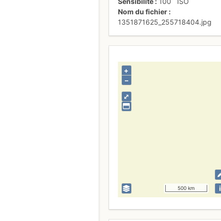
Sensibilité
100
ISO
Nom du fichier
1351871625_255718404.jpg
+
–
⤢
i
500 km