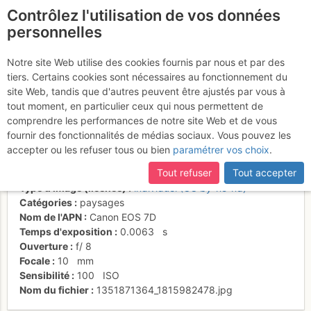
Contrôlez l'utilisation de vos données
fr
personnelles
Suite à une récente et importante mise à jour du site,
si
Un cordée se lance dans
certaines pages ne sont plus accessibles, manquantes ou
Notre site Web utilise des cookies fournis par nous et par des
incomplètes, déconnectez-vous puis reconnectez-vous à votre
tiers. Certains cookies sont nécessaires au fonctionnement du
Vent du Dragon?
compte sur le site.
site Web, tandis que d'autres peuvent être ajustés par vous à
tout moment, en particulier ceux qui nous permettent de
comprendre les performances de notre site Web et de vous
fournir des fonctionnalités de médias sociaux. Vous pouvez les
Activités
accepter ou les refuser tous ou bien
paramétrer vos choix
.
Date/heure
20 oct. 2012 10:23
Tout refuser
Tout accepter
Contributeur
Plov
Type d'image (licence)
individuel (CC by-nc-nd)
Catégories
paysages
Nom de l'APN
Canon EOS 7D
Temps d'exposition
0.0063
s
Ouverture
f/
8
Focale
10
mm
Sensibilité
100
ISO
Nom du fichier
1351871364_1815982478.jpg