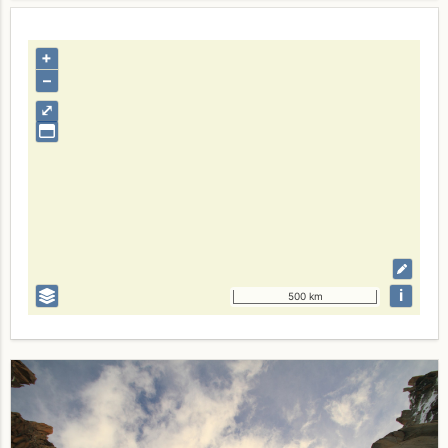
+
–
⤢
i
500 km