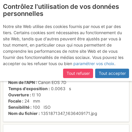
Contrôlez l'utilisation de vos données
fr
personnelles
Goulotte Burnier-Vogler
Notre site Web utilise des cookies fournis par nous et par des
tiers. Certains cookies sont nécessaires au fonctionnement du
site Web, tandis que d'autres peuvent être ajustés par vous à
tout moment, en particulier ceux qui nous permettent de
Activités
comprendre les performances de notre site Web et de vous
fournir des fonctionnalités de médias sociaux. Vous pouvez les
Date/heure
20 oct. 2012 10:01
accepter ou les refuser tous ou bien
paramétrer vos choix
.
Contributeur
Plov
Type d'image (licence)
individuel (CC by-nc-nd)
Tout refuser
Tout accepter
Catégories
paysages
Nom de l'APN
Canon EOS 7D
Temps d'exposition
0.0063
s
Ouverture
f/
10
Focale
24
mm
Sensibilité
100
ISO
Nom du fichier
1351871347_1636409171.jpg