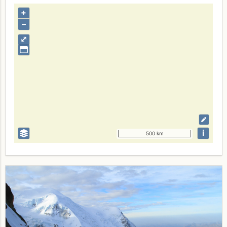
+
–
⤢
i
500 km