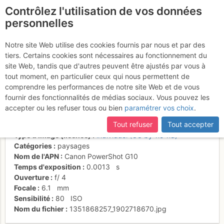
Contrôlez l'utilisation de vos données
fr
personnelles
L'alpage de Voyis, sur
Notre site Web utilise des cookies fournis par nous et par des
tiers. Certains cookies sont nécessaires au fonctionnement du
fond de Dent d'Oche
site Web, tandis que d'autres peuvent être ajustés par vous à
tout moment, en particulier ceux qui nous permettent de
comprendre les performances de notre site Web et de vous
fournir des fonctionnalités de médias sociaux. Vous pouvez les
Activités
accepter ou les refuser tous ou bien
paramétrer vos choix
.
Date/heure
23 oct. 2012 09:47
Tout refuser
Tout accepter
Contributeur
Laurent DUPONT
Type d'image (licence)
individuel (CC by-nc-nd)
Catégories
paysages
Nom de l'APN
Canon PowerShot G10
Temps d'exposition
0.0013
s
Ouverture
f/
4
Focale
6.1
mm
Sensibilité
80
ISO
Nom du fichier
1351868257_1902718670.jpg