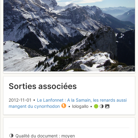
Sorties associées
2012-11-01 •
Le Lanfonnet : A la Samain, les renards aussi
mangent du cynorrhodon
• lologallo •
Qualité du document
moyen