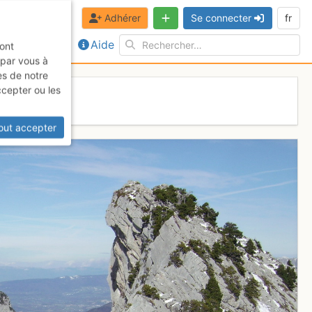
Adhérer
Se connecter
fr
Aide
sont
 par vous à
es de notre
ccepter ou les
out accepter