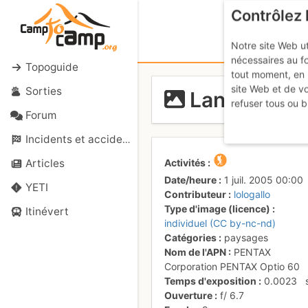
Contrôlez 
Notre site Web ut
nécessaires au f
Topoguide
tout moment, en 
site Web et de v
Sorties
Lanfon, Lanf
refuser tous ou b
Forum
Incidents et accidents
Activités
Articles
Date/heure
1 juil. 2005 00:00
YETI
Contributeur
lologallo
Type d'image (licence)
Itinévert
individuel (CC by-nc-nd)
Catégories
paysages
Nom de l'APN
PENTAX
Corporation PENTAX Optio 60
Temps d'exposition
0.0023
Ouverture
f/
6.7