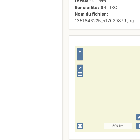
Focale
9
mm
Sensibilité
64
ISO
Nom du fichier
1351846225_517029879.jpg
+
–
⤢
i
500 km