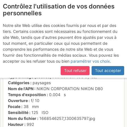
Contrôlez l'utilisation de vos données
fr
personnelles
Suite à une récente et importante mise à jour du site,
si
Le Bietschhorn,
certaines pages ne sont plus accessibles, manquantes ou
Notre site Web utilise des cookies fournis par nous et par des
incomplètes, déconnectez-vous puis reconnectez-vous à votre
tiers. Certains cookies sont nécessaires au fonctionnement du
Seigneur du Lötschental
compte sur le site.
site Web, tandis que d'autres peuvent être ajustés par vous à
tout moment, en particulier ceux qui nous permettent de
comprendre les performances de notre site Web et de vous
fournir des fonctionnalités de médias sociaux. Vous pouvez les
Activités
accepter ou les refuser tous ou bien
paramétrer vos choix
.
Date/heure
1 nov. 2012 13:46
Tout refuser
Tout accepter
Contributeur
BertrandSemelet
Type d'image (licence)
collaboratif (CC by-sa)
Catégories
paysages
Nom de l'APN
NIKON CORPORATION NIKON D80
Temps d'exposition
0.004
s
Ouverture
f/
10
Focale
38
mm
Sensibilité
125
ISO
Nom du fichier
1668546257_1300635797.jpg
Hauteur
992