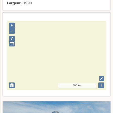
Largeur
1999
+
–
⤢
i
500 km