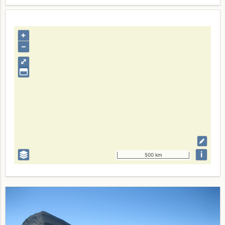
+
–
⤢
i
500 km