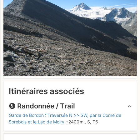
Itinéraires associés
Randonnée / Trail
Garde de Bordon : Traversée N >> SW, par la Corne de
Sorebois et le Lac de Moiry
+2400 m
,
S,
T5