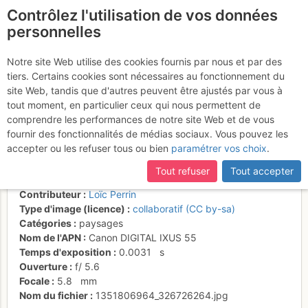
Contrôlez l'utilisation de vos données
fr
personnelles
Garde de Bordon : fin
Notre site Web utilise des cookies fournis par nous et par des
tiers. Certains cookies sont nécessaires au fonctionnement du
de l'arête N, avec la Dent
site Web, tandis que d'autres peuvent être ajustés par vous à
Blanche en fond
tout moment, en particulier ceux qui nous permettent de
comprendre les performances de notre site Web et de vous
fournir des fonctionnalités de médias sociaux. Vous pouvez les
accepter ou les refuser tous ou bien
paramétrer vos choix
.
Activités
Tout refuser
Tout accepter
Date/heure
17 août 2012 10:04
Contributeur
Loïc Perrin
Type d'image (licence)
collaboratif (CC by-sa)
Catégories
paysages
Nom de l'APN
Canon DIGITAL IXUS 55
Temps d'exposition
0.0031
s
Ouverture
f/
5.6
Focale
5.8
mm
Nom du fichier
1351806964_326726264.jpg