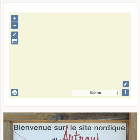
+
–
⤢
i
500 km