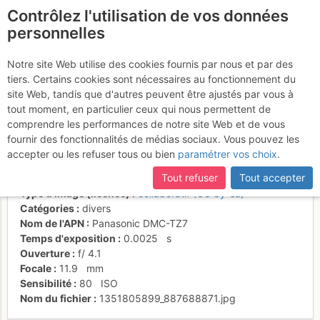
Contrôlez l'utilisation de vos données
fr
personnelles
Autrans favorise les
Notre site Web utilise des cookies fournis par nous et par des
tiers. Certains cookies sont nécessaires au fonctionnement du
rencontres
site Web, tandis que d'autres peuvent être ajustés par vous à
tout moment, en particulier ceux qui nous permettent de
comprendre les performances de notre site Web et de vous
fournir des fonctionnalités de médias sociaux. Vous pouvez les
Activités
accepter ou les refuser tous ou bien
paramétrer vos choix
.
Date/heure
1 nov. 2012 10:38
Tout refuser
Tout accepter
Contributeur
Frédéric Bunoz
Type d'image (licence)
collaboratif (CC by-sa)
Catégories
divers
Nom de l'APN
Panasonic DMC-TZ7
Temps d'exposition
0.0025
s
Ouverture
f/
4.1
Focale
11.9
mm
Sensibilité
80
ISO
Nom du fichier
1351805899_887688871.jpg