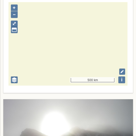
+
–
⤢
i
500 km