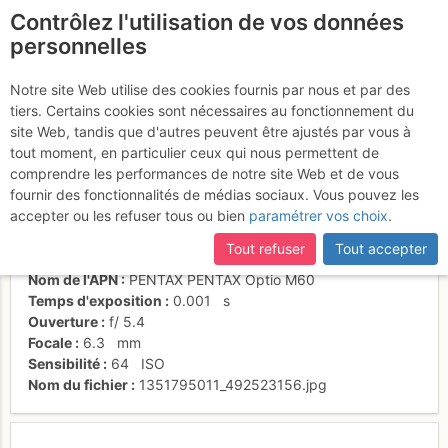
Contrôlez l'utilisation de vos données
fr
personnelles
Au départ de l'arête
Notre site Web utilise des cookies fournis par nous et par des
tiers. Certains cookies sont nécessaires au fonctionnement du
site Web, tandis que d'autres peuvent être ajustés par vous à
tout moment, en particulier ceux qui nous permettent de
Activités
comprendre les performances de notre site Web et de vous
fournir des fonctionnalités de médias sociaux. Vous pouvez les
Date/heure
1 nov. 2012 13:17
accepter ou les refuser tous ou bien
paramétrer vos choix
.
Contributeur
l'alpin
Type d'image (licence)
individuel (CC by-nc-nd)
Tout refuser
Tout accepter
Catégories
paysages
Nom de l'APN
PENTAX PENTAX Optio M60
Temps d'exposition
0.001
s
Ouverture
f/
5.4
Focale
6.3
mm
Sensibilité
64
ISO
Nom du fichier
1351795011_492523156.jpg