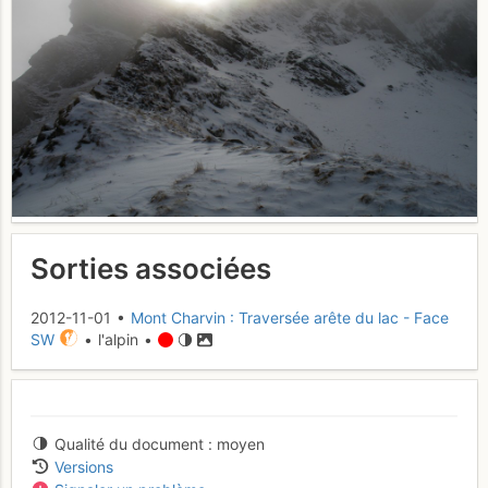
Sorties associées
2012-11-01 •
Mont Charvin : Traversée arête du lac - Face
SW
• l'alpin •
Qualité du document
moyen
Versions