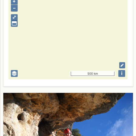
+
–
⤢
i
500 km