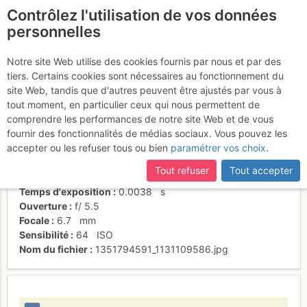
Contrôlez l'utilisation de vos données
fr
personnelles
La traversée continue
Notre site Web utilise des cookies fournis par nous et par des
tiers. Certains cookies sont nécessaires au fonctionnement du
site Web, tandis que d'autres peuvent être ajustés par vous à
tout moment, en particulier ceux qui nous permettent de
Activités
comprendre les performances de notre site Web et de vous
fournir des fonctionnalités de médias sociaux. Vous pouvez les
Date/heure
1 nov. 2012 14:53
accepter ou les refuser tous ou bien
paramétrer vos choix
.
Contributeur
sandrine-tetard
Type d'image (licence)
individuel (CC by-nc-nd)
Tout refuser
Tout accepter
Nom de l'APN
NIKON COOLPIX L20
Temps d'exposition
0.0038
s
Ouverture
f/
5.5
Focale
6.7
mm
Sensibilité
64
ISO
Nom du fichier
1351794591_1131109586.jpg