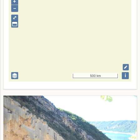
+
–
⤢
i
500 km