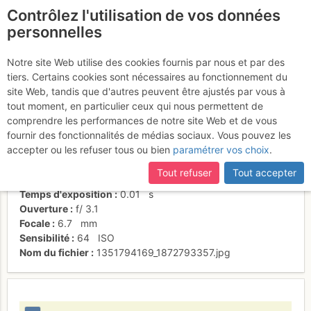
Contrôlez l'utilisation de vos données
fr
personnelles
Suite à une récente et importante mise à jour du site,
si
Petite vue sur le Verdon
certaines pages ne sont plus accessibles, manquantes ou
Notre site Web utilise des cookies fournis par nous et par des
incomplètes, déconnectez-vous puis reconnectez-vous à votre
tiers. Certains cookies sont nécessaires au fonctionnement du
compte sur le site.
site Web, tandis que d'autres peuvent être ajustés par vous à
tout moment, en particulier ceux qui nous permettent de
Activités
comprendre les performances de notre site Web et de vous
fournir des fonctionnalités de médias sociaux. Vous pouvez les
Date/heure
1 nov. 2012 12:11
accepter ou les refuser tous ou bien
paramétrer vos choix
.
Contributeur
sandrine-tetard
Type d'image (licence)
individuel (CC by-nc-nd)
Tout refuser
Tout accepter
Nom de l'APN
NIKON COOLPIX L20
Temps d'exposition
0.01
s
Ouverture
f/
3.1
Focale
6.7
mm
Sensibilité
64
ISO
Nom du fichier
1351794169_1872793357.jpg