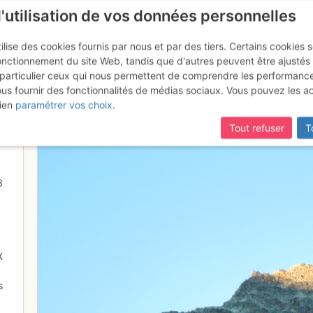
l'utilisation de vos données personnelles
ilise des cookies fournis par nous et par des tiers. Certains cookies 
onctionnement du site Web, tandis que d'autres peuvent être ajustés
particulier ceux qui nous permettent de comprendre les performanc
ous fournir des fonctionnalités de médias sociaux. Vous pouvez les a
soleil sur la Pointe d'Otemma
ien
paramétrer vos choix
.
Tout refuser
T
3
X
s