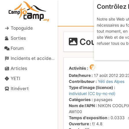
Contrôlez 
Notre site Web ut
nécessaires au f
Topoguide
tout moment, en 
site Web et de v
Sorties
Coucher de 
refuser tous ou b
Forum
Incidents et accidents
Activités
Articles
Date/heure
17 août 2012 20:2
YETI
Contributeur
Yéti des Alpes
Type d'image (licence)
Itinévert
individuel (CC by-nc-nd)
Catégories
paysages
Nom de l'APN
NIKON COOLPI
AW100
Temps d'exposition
0.0333
Ouverture
f/
4.8