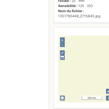
Focale
25
mm
Sensibilité
125
ISO
Nom du fichier
1351790449_2715845.jpg
+
–
⤢
i
500 km