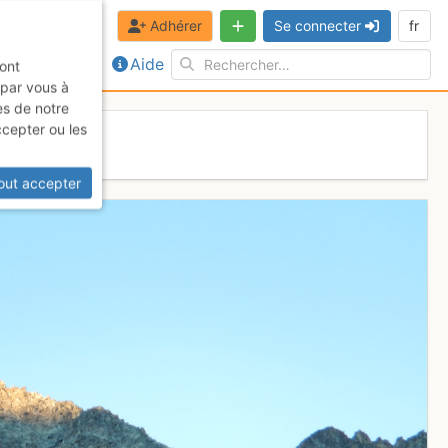
Adhérer
Se connecter
fr
Aide
sont
 par vous à
es de notre
ccepter ou les
out accepter