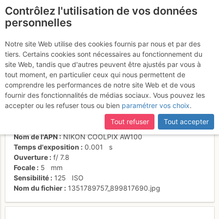
Contrôlez l'utilisation de vos données
fr
personnelles
Mont-Blanc du Tacul
Notre site Web utilise des cookies fournis par nous et par des
tiers. Certains cookies sont nécessaires au fonctionnement du
site Web, tandis que d'autres peuvent être ajustés par vous à
tout moment, en particulier ceux qui nous permettent de
Activités
comprendre les performances de notre site Web et de vous
fournir des fonctionnalités de médias sociaux. Vous pouvez les
Date/heure
22 juil. 2012 12:22
accepter ou les refuser tous ou bien
paramétrer vos choix
.
Contributeur
Yéti des Alpes
Type d'image (licence)
individuel (CC by-nc-nd)
Tout refuser
Tout accepter
Catégories
paysages
Nom de l'APN
NIKON COOLPIX AW100
Temps d'exposition
0.001
s
Ouverture
f/
7.8
Focale
5
mm
Sensibilité
125
ISO
Nom du fichier
1351789757_899817690.jpg