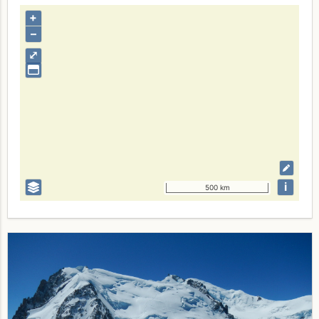
+
–
⤢
i
500 km