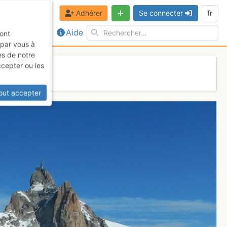
Adhérer
Se connecter
fr
Aide
sont
 par vous à
es de notre
ccepter ou les
out accepter