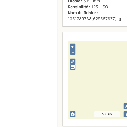
Focale
6.5
mm
Sensibilité
125
ISO
Nom du fichier
1351789738_629567877.jpg
+
–
⤢
i
500 km