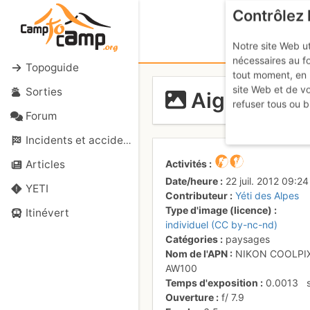
Contrôlez 
Notre site Web ut
nécessaires au f
Topoguide
tout moment, en 
site Web et de v
Sorties
Aiguilles du
refuser tous ou b
Forum
Incidents et accidents
Activités
Articles
Date/heure
22 juil. 2012 09:24
YETI
Contributeur
Yéti des Alpes
Type d'image (licence)
Itinévert
individuel (CC by-nc-nd)
Catégories
paysages
Nom de l'APN
NIKON COOLPI
AW100
Temps d'exposition
0.0013
Ouverture
f/
7.9