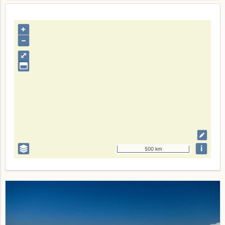
+
–
⤢
i
500 km