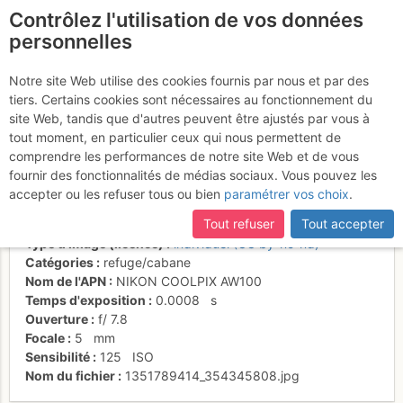
Contrôlez l'utilisation de vos données
fr
personnelles
Nouveau refuge du
Notre site Web utilise des cookies fournis par nous et par des
tiers. Certains cookies sont nécessaires au fonctionnement du
Goûter
site Web, tandis que d'autres peuvent être ajustés par vous à
tout moment, en particulier ceux qui nous permettent de
comprendre les performances de notre site Web et de vous
fournir des fonctionnalités de médias sociaux. Vous pouvez les
Activités
accepter ou les refuser tous ou bien
paramétrer vos choix
.
Date/heure
25 juil. 2012 08:54
Tout refuser
Tout accepter
Contributeur
Yéti des Alpes
Type d'image (licence)
individuel (CC by-nc-nd)
Catégories
refuge/cabane
Nom de l'APN
NIKON COOLPIX AW100
Temps d'exposition
0.0008
s
Ouverture
f/
7.8
Focale
5
mm
Sensibilité
125
ISO
Nom du fichier
1351789414_354345808.jpg