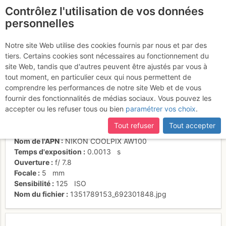
Contrôlez l'utilisation de vos données
fr
personnelles
Le Grand Couloir...
Notre site Web utilise des cookies fournis par nous et par des
tiers. Certains cookies sont nécessaires au fonctionnement du
site Web, tandis que d'autres peuvent être ajustés par vous à
tout moment, en particulier ceux qui nous permettent de
Activités
comprendre les performances de notre site Web et de vous
fournir des fonctionnalités de médias sociaux. Vous pouvez les
Date/heure
24 juil. 2012 14:29
accepter ou les refuser tous ou bien
paramétrer vos choix
.
Contributeur
Yéti des Alpes
Type d'image (licence)
individuel (CC by-nc-nd)
Tout refuser
Tout accepter
Catégories
détail
Nom de l'APN
NIKON COOLPIX AW100
Temps d'exposition
0.0013
s
Ouverture
f/
7.8
Focale
5
mm
Sensibilité
125
ISO
Nom du fichier
1351789153_692301848.jpg