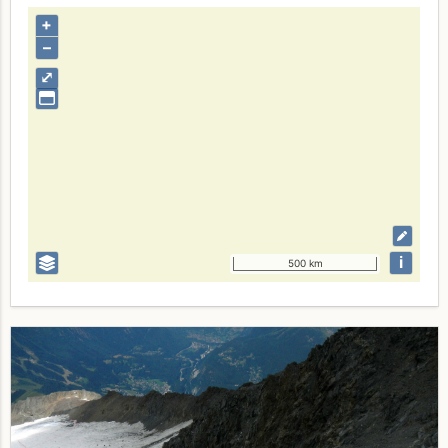
+
–
⤢
i
500 km