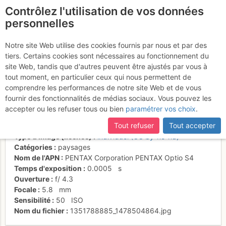
Contrôlez l'utilisation de vos données
fr
personnelles
Suite à une récente et importante mise à jour du site,
si
Reflet du soleil sur
certaines pages ne sont plus accessibles, manquantes ou
Notre site Web utilise des cookies fournis par nous et par des
incomplètes, déconnectez-vous puis reconnectez-vous à votre
tiers. Certains cookies sont nécessaires au fonctionnement du
l'océan
compte sur le site.
site Web, tandis que d'autres peuvent être ajustés par vous à
tout moment, en particulier ceux qui nous permettent de
comprendre les performances de notre site Web et de vous
fournir des fonctionnalités de médias sociaux. Vous pouvez les
Activités
accepter ou les refuser tous ou bien
paramétrer vos choix
.
Date/heure
1 janv. 2003 01:18
Tout refuser
Tout accepter
Contributeur
Yéti des Alpes
Type d'image (licence)
individuel (CC by-nc-nd)
Catégories
paysages
Nom de l'APN
PENTAX Corporation PENTAX Optio S4
Temps d'exposition
0.0005
s
Ouverture
f/
4.3
Focale
5.8
mm
Sensibilité
50
ISO
Nom du fichier
1351788885_1478504864.jpg