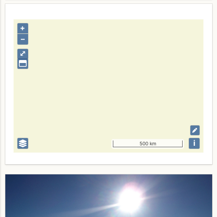
+
–
⤢
i
500 km