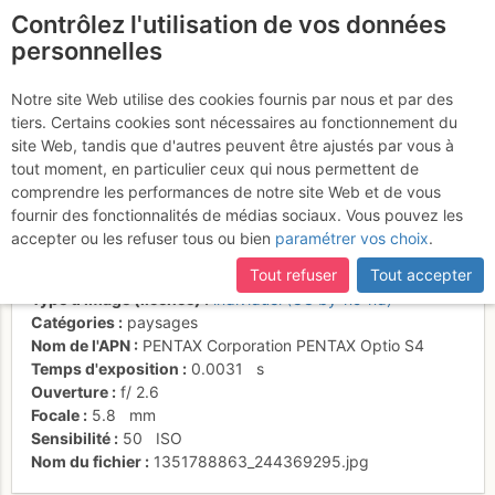
Contrôlez l'utilisation de vos données
fr
personnelles
Ombre du Teide sur
Notre site Web utilise des cookies fournis par nous et par des
tiers. Certains cookies sont nécessaires au fonctionnement du
l'océan
site Web, tandis que d'autres peuvent être ajustés par vous à
tout moment, en particulier ceux qui nous permettent de
comprendre les performances de notre site Web et de vous
fournir des fonctionnalités de médias sociaux. Vous pouvez les
Activités
accepter ou les refuser tous ou bien
paramétrer vos choix
.
Date/heure
1 janv. 2003 00:29
Tout refuser
Tout accepter
Contributeur
Yéti des Alpes
Type d'image (licence)
individuel (CC by-nc-nd)
Catégories
paysages
Nom de l'APN
PENTAX Corporation PENTAX Optio S4
Temps d'exposition
0.0031
s
Ouverture
f/
2.6
Focale
5.8
mm
Sensibilité
50
ISO
Nom du fichier
1351788863_244369295.jpg