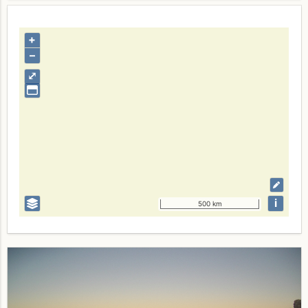
+
–
⤢
i
500 km