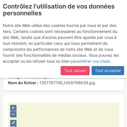
Contrôlez l'utilisation de vos données
fr
personnelles
Le soleil et les 4000
Notre site Web utilise des cookies fournis par nous et par des
tiers. Certains cookies sont nécessaires au fonctionnement du
swissss
site Web, tandis que d'autres peuvent être ajustés par vous à
tout moment, en particulier ceux qui nous permettent de
comprendre les performances de notre site Web et de vous
fournir des fonctionnalités de médias sociaux. Vous pouvez les
Activités
accepter ou les refuser tous ou bien
paramétrer vos choix
.
Contributeur
SEBonhomme_de_neige
Tout refuser
Tout accepter
Type d'image (licence)
individuel (CC by-nc-nd)
Catégories
paysages
Nom du fichier
1351767749_1409769639.jpg
+
–
⤢