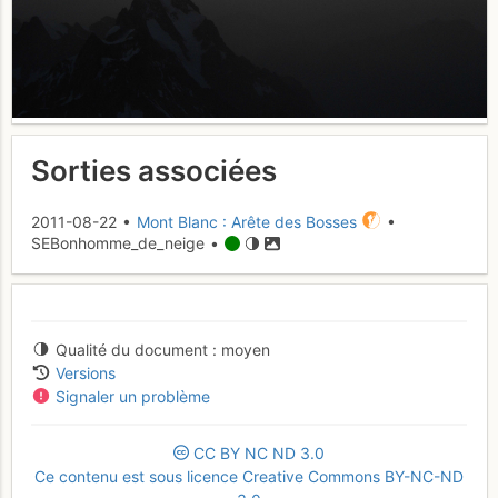
Sorties associées
2011-08-22 •
Mont Blanc : Arête des Bosses
•
SEBonhomme_de_neige •
Qualité du document
moyen
Versions
Signaler un problème
CC
BY
NC
ND
3.0
Ce contenu est sous licence Creative Commons BY-NC-ND