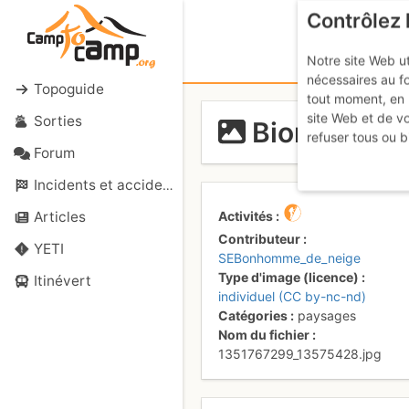
Contrôlez 
Notre site Web ut
nécessaires au f
Topoguide
tout moment, en 
site Web et de v
Sorties
Bionnassay 
refuser tous ou b
Forum
Incidents et accidents
Activités
Articles
Contributeur
YETI
SEBonhomme_de_neige
Type d'image (licence)
Itinévert
individuel (CC by-nc-nd)
Catégories
paysages
Nom du fichier
1351767299_13575428.jpg