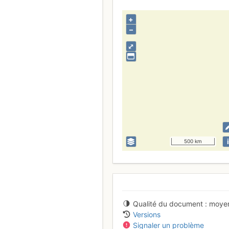
+
–
⤢
i
500 km
Qualité du document
moye
Versions
Signaler un problème