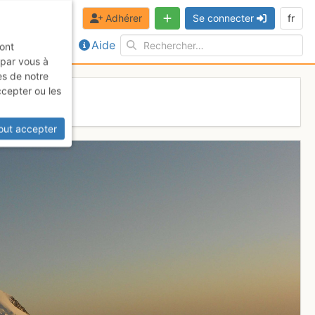
Adhérer
Se connecter
fr
Aide
sont
 par vous à
es de notre
ccepter ou les
out accepter