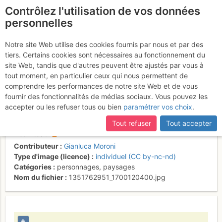
Contrôlez l'utilisation de vos données
fr
personnelles
Vetta dello Zucco dei
Notre site Web utilise des cookies fournis par nous et par des
tiers. Certains cookies sont nécessaires au fonctionnement du
Chignoli; si contempla,
site Web, tandis que d'autres peuvent être ajustés par vous à
verso il tramonto, la
tout moment, en particulier ceux qui nous permettent de
comprendre les performances de notre site Web et de vous
Grigna....
fournir des fonctionnalités de médias sociaux. Vous pouvez les
accepter ou les refuser tous ou bien
paramétrer vos choix
.
Tout refuser
Tout accepter
Activités
Contributeur
Gianluca Moroni
Type d'image (licence)
individuel (CC by-nc-nd)
Catégories
personnages
,
paysages
Nom du fichier
1351762951_1700120400.jpg
+