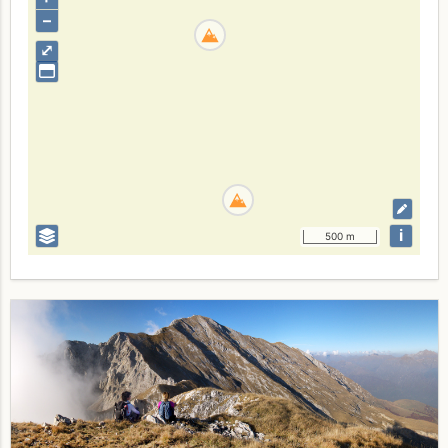
–
⤢
i
500 m