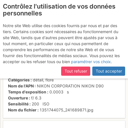
Contrôlez l'utilisation de vos données
fr
personnelles
Vestiges de l'été
Notre site Web utilise des cookies fournis par nous et par des
tiers. Certains cookies sont nécessaires au fonctionnement du
site Web, tandis que d'autres peuvent être ajustés par vous à
tout moment, en particulier ceux qui nous permettent de
Activités
comprendre les performances de notre site Web et de vous
fournir des fonctionnalités de médias sociaux. Vous pouvez les
Date/heure
30 oct. 2012 13:03
accepter ou les refuser tous ou bien
paramétrer vos choix
.
Auteur
http://www.pierremichaeltissot.com
Contributeur
unCplus
Tout refuser
Tout accepter
Type d'image (licence)
individuel (CC by-nc-nd)
Catégories
détail
,
flore
Nom de l'APN
NIKON CORPORATION NIKON D90
Temps d'exposition
0.0003
s
Ouverture
f/
6.3
Sensibilité
200
ISO
Nom du fichier
1351744075_241689871.jpg