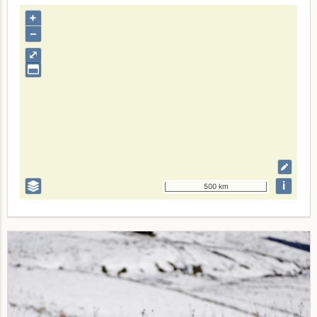
+
–
⤢
i
500 km