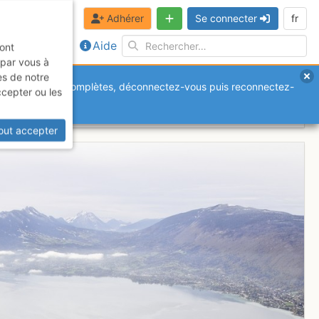
Adhérer
Se connecter
fr
Aide
sont
 par vous à
es de notre
anquantes ou incomplètes, déconnectez-vous puis reconnectez-
ccepter ou les
out accepter