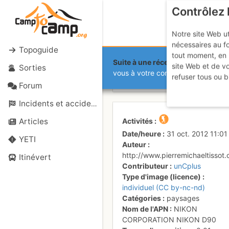
Contrôlez 
Notre site Web ut
nécessaires au f
Topoguide
tout moment, en 
Suite à une récente et importante 
site Web et de v
Sorties
Vue bers le
vous à votre compte sur le site.
refuser tous ou b
Forum
Incidents et accidents
Activités
Articles
Date/heure
31 oct. 2012 11:01
YETI
Auteur
http://www.pierremichaeltissot
Itinévert
Contributeur
unCplus
Type d'image (licence)
individuel (CC by-nc-nd)
Catégories
paysages
Nom de l'APN
NIKON
CORPORATION NIKON D90