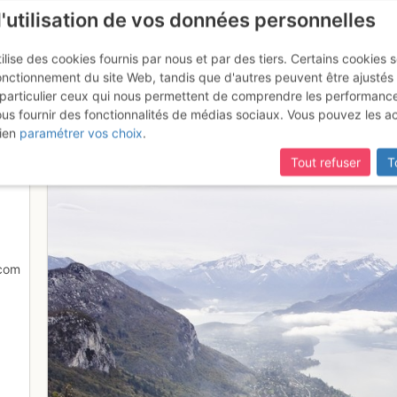
l'utilisation de vos données personnelles
ilise des cookies fournis par nous et par des tiers. Certains cookies 
onctionnement du site Web, tandis que d'autres peuvent être ajustés
particulier ceux qui nous permettent de comprendre les performanc
mise à jour du site,
si certaines pages ne sont plus accessibles, m
ous fournir des fonctionnalités de médias sociaux. Vous pouvez les a
s Bauges
ien
paramétrer vos choix
.
Tout refuser
T
.com