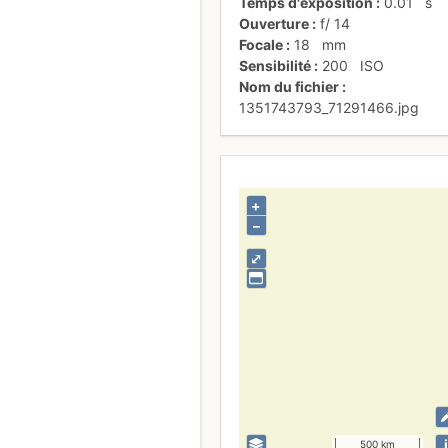
Temps d'exposition
0.01
s
Ouverture
f/
14
Focale
18
mm
Sensibilité
200
ISO
Nom du fichier
1351743793_71291466.jpg
+
–
⤢
i
500 km