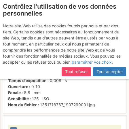
Contrôlez l'utilisation de vos données
fr
personnelles
Sortie
Notre site Web utilise des cookies fournis par nous et par des
tiers. Certains cookies sont nécessaires au fonctionnement du
site Web, tandis que d'autres peuvent être ajustés par vous à
tout moment, en particulier ceux qui nous permettent de
Activités
comprendre les performances de notre site Web et de vous
fournir des fonctionnalités de médias sociaux. Vous pouvez les
Date/heure
31 oct. 2012 14:12
accepter ou les refuser tous ou bien
paramétrer vos choix
.
Contributeur
Ben d'la Côte
Type d'image (licence)
collaboratif (CC by-sa)
Tout refuser
Tout accepter
Nom de l'APN
SONY DSC-HX5V
Temps d'exposition
0.008
s
Ouverture
f/
10
Focale
8.8
mm
Sensibilité
125
ISO
Nom du fichier
1351718767_1907299001.jpg