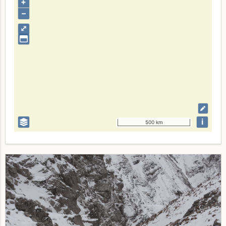
+
–
⤢
i
500 km