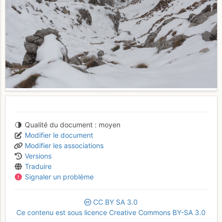
Qualité du document
moyen
Modifier le document
Modifier les associations
Versions
Traduire
Signaler un problème
CC
BY
SA
3.0
Ce contenu est sous licence Creative Commons BY-SA 3.0