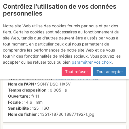
Contrôlez l'utilisation de vos données
fr
personnelles
Suite à une récente et importante mise à jour du site,
si
Couloir pertuis,
certaines pages ne sont plus accessibles, manquantes ou
Notre site Web utilise des cookies fournis par nous et par des
incomplètes, déconnectez-vous puis reconnectez-vous à votre
tiers. Certains cookies sont nécessaires au fonctionnement du
variante du bas
compte sur le site.
site Web, tandis que d'autres peuvent être ajustés par vous à
tout moment, en particulier ceux qui nous permettent de
comprendre les performances de notre site Web et de vous
fournir des fonctionnalités de médias sociaux. Vous pouvez les
Activités
accepter ou les refuser tous ou bien
paramétrer vos choix
.
Date/heure
31 oct. 2012 11:26
Tout refuser
Tout accepter
Contributeur
Ben d'la Côte
Type d'image (licence)
collaboratif (CC by-sa)
Nom de l'APN
SONY DSC-HX5V
Temps d'exposition
0.005
s
Ouverture
f/
11
Focale
14.6
mm
Sensibilité
125
ISO
Nom du fichier
1351718730_1887719271.jpg