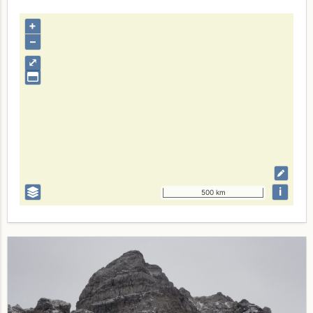
+
–
⤢
i
500 km