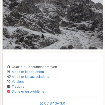
Qualité du document
moyen
Modifier le document
Modifier les associations
Versions
Traduire
Signaler un problème
CC
BY
SA
3.0