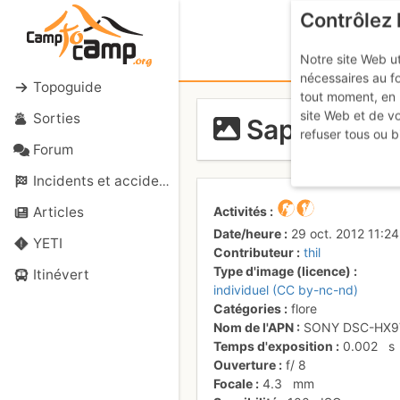
Contrôlez 
Notre site Web ut
nécessaires au f
Topoguide
tout moment, en 
site Web et de v
Sorties
Sapin
refuser tous ou b
Forum
Incidents et accidents
Activités
Articles
Date/heure
29 oct. 2012 11:24
YETI
Contributeur
thil
Type d'image (licence)
Itinévert
individuel (CC by-nc-nd)
Catégories
flore
Nom de l'APN
SONY DSC-HX9
Temps d'exposition
0.002
s
Ouverture
f/
8
Focale
4.3
mm