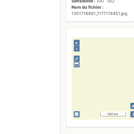
Sensibilité
100
ISO
Nom du fichier
1351716991_1177174451.jpg
+
–
⤢
i
500 km