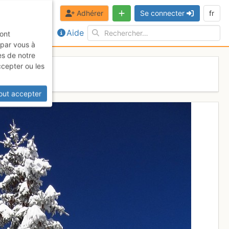
Adhérer
Se connecter
fr
Aide
sont
 par vous à
es de notre
ccepter ou les
out accepter