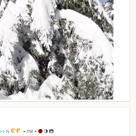
 >> N
• thil •