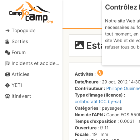
Contrôlez 
Notre site Web ut
nécessaires au f
Topoguide
tout moment, en 
site Web et de v
Sorties
Estany de L
refuser tous ou b
Forum
Incidents et accidents
Activités
Articles
Date/heure
29 oct. 2012 14:3
YETI
Contributeur
Philippe Queinn
Type d'image (licence)
Itinévert
collaboratif (CC by-sa)
Catégories
paysages
Nom de l'APN
Canon EOS 550
Temps d'exposition
0.0031
Ouverture
f/
11
Focale
19
mm