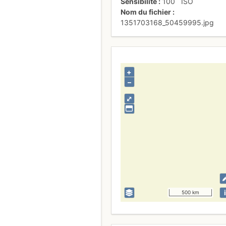
Sensibilité
100
ISO
Nom du fichier
1351703168_50459995.jpg
+
–
⤢
i
500 km