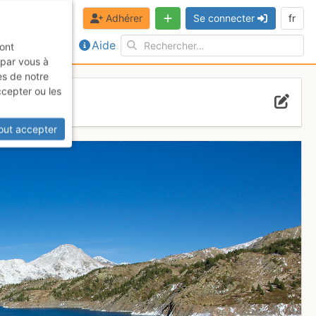
Adhérer
Se connecter
fr
Aide
sont
 par vous à
es de notre
ccepter ou les
out accepter