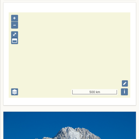
+
–
⤢
i
500 km