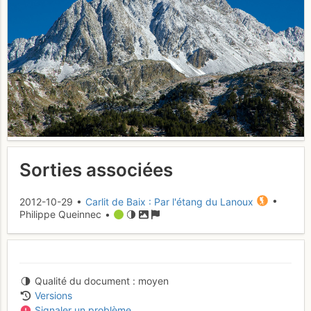
Sorties associées
2012-10-29 •
Carlit de Baix : Par l'étang du Lanoux
•
Philippe Queinnec •
Qualité du document
moyen
Versions
Signaler un problème