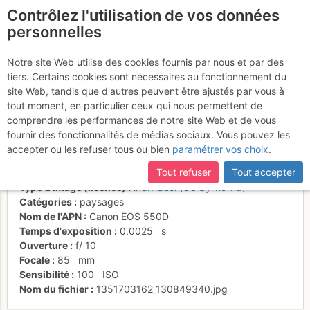
Contrôlez l'utilisation de vos données
fr
personnelles
Carlit depuis barrage du
Notre site Web utilise des cookies fournis par nous et par des
tiers. Certains cookies sont nécessaires au fonctionnement du
Lanós
site Web, tandis que d'autres peuvent être ajustés par vous à
tout moment, en particulier ceux qui nous permettent de
comprendre les performances de notre site Web et de vous
fournir des fonctionnalités de médias sociaux. Vous pouvez les
Activités
accepter ou les refuser tous ou bien
paramétrer vos choix
.
Date/heure
29 oct. 2012 14:30
Tout refuser
Tout accepter
Contributeur
Philippe Queinnec
Type d'image (licence)
individuel (CC by-nc-nd)
Catégories
paysages
Nom de l'APN
Canon EOS 550D
Temps d'exposition
0.0025
s
Ouverture
f/
10
Focale
85
mm
Sensibilité
100
ISO
Nom du fichier
1351703162_130849340.jpg