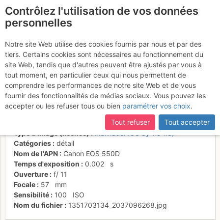
Contrôlez l'utilisation de vos données
fr
personnelles
Contrefort du Carlit de
Notre site Web utilise des cookies fournis par nous et par des
tiers. Certains cookies sont nécessaires au fonctionnement du
Baix
site Web, tandis que d'autres peuvent être ajustés par vous à
tout moment, en particulier ceux qui nous permettent de
comprendre les performances de notre site Web et de vous
fournir des fonctionnalités de médias sociaux. Vous pouvez les
Activités
accepter ou les refuser tous ou bien
paramétrer vos choix
.
Date/heure
29 oct. 2012 13:14
Tout refuser
Tout accepter
Contributeur
Philippe Queinnec
Type d'image (licence)
individuel (CC by-nc-nd)
Catégories
détail
Nom de l'APN
Canon EOS 550D
Temps d'exposition
0.002
s
Ouverture
f/
11
Focale
57
mm
Sensibilité
100
ISO
Nom du fichier
1351703134_2037096268.jpg