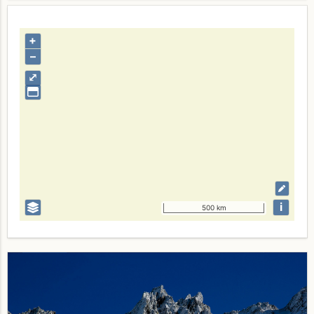
+
–
⤢
i
500 km